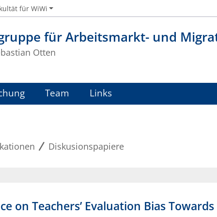
kultät für WiWi
sgruppe für Arbeitsmarkt- und Migr
ebastian Otten
chung
Team
Links
ikationen
Diskusionspapiere
nce on Teachers’ Evaluation Bias Towards