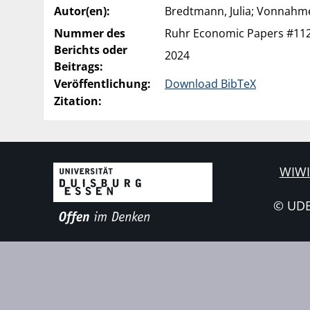
Autor(en):
Bredtmann, Julia; Vonnahme
Nummer des
Ruhr Economic Papers #11
Berichts oder
2024
Beitrags:
Veröffentlichung:
Download BibTeX
Zitation:
WIWI
© UD