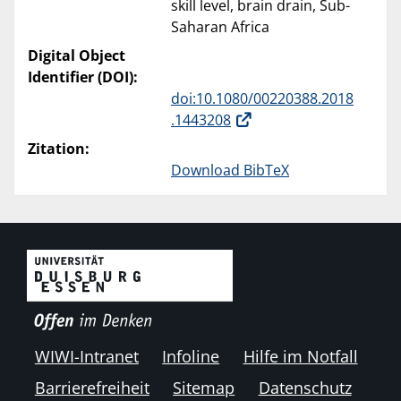
skill level, brain drain, Sub-
Saharan Africa
Digital Object
Identifier (DOI):
doi:10.1080/00220388.2018
.1443208
Zitation:
Download BibTeX
WIWI-Intranet
Infoline
Hilfe im Notfall
Barrierefreiheit
Sitemap
Datenschutz