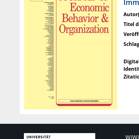
Immi
Autor(
Titel d
Veröff
Schla
Digita
Identi
Zitati
WIWI