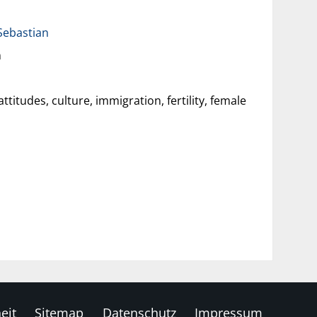
Sebastian
n
titudes, culture, immigration, fertility, female
eit
Sitemap
Datenschutz
Impressum