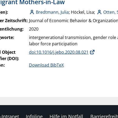
grant Mothers-in-Law
en):
Bredtmann, Julia
; Höckel, Lisa;
Otten, 
er Zeitschrift:
Journal of Economic Behavior & Organizatio
entlichung:
2020
gworte:
intergenerational transmission, gender role at
labor force participation
l Object
doi:10.1016/j.jebo.2020.08.021
fier (DOI):
on:
Download BibTeX
-Intranet
Infoline
Hilfe im Notfall
Barrierefreih