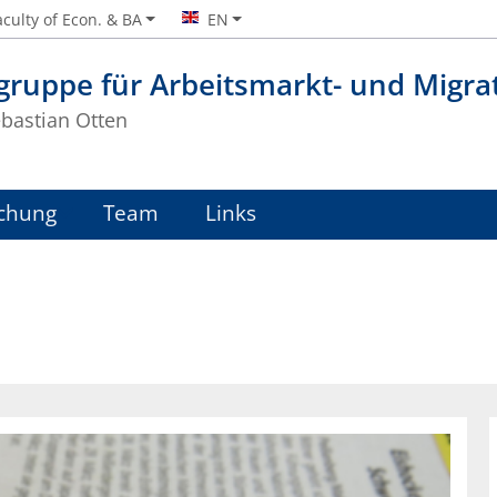
aculty of Econ. & BA
EN
sgruppe für Arbeitsmarkt- und Migr
ebastian Otten
chung
Team
Links